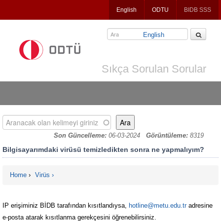
Jump
English
ODTU
BIDB SSS
to
navigation
English
Sıkça Sorulan Sorular
Aranacak olan kelimeyi giriniz
Son Güncelleme:
06-03-2024
Görüntüleme:
8319
Bilgisayarımdaki virüsü temizledikten sonra ne yapmalıyım?
Home
›
Virüs
You are here
IP erişiminiz BİDB tarafından kısıtlandıysa,
hotline@metu.edu.tr
adresine
e-posta atarak kısıtlanma gerekçesini öğrenebilirsiniz.