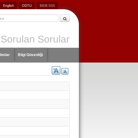
English
ODTU
BIDB SSS
 Sorulan Sorular
lımlar
Bilgi Güvenliği