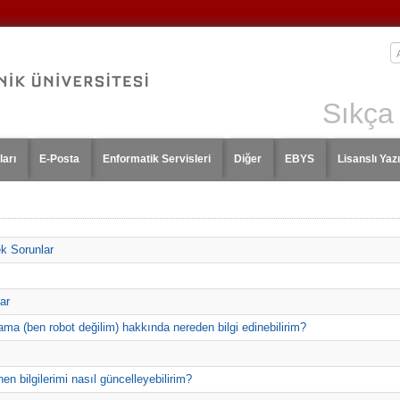
Sıkça
ları
E-Posta
Enformatik Servisleri
Diğer
EBYS
Lisanslı Yazı
ek Sorunlar
ar
ama (ben robot değilim) hakkında nereden bilgi edinebilirim?
n bilgilerimi nasıl güncelleyebilirim?