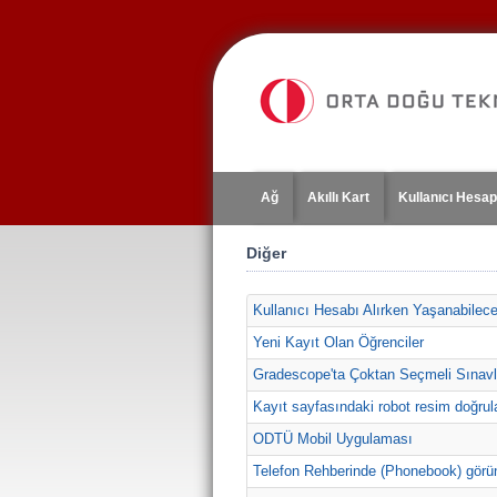
Jump
to
navigation
Ağ
Akıllı Kart
Kullanıcı Hesap
Diğer
Kullanıcı Hesabı Alırken Yaşanabilec
Yeni Kayıt Olan Öğrenciler
Gradescope'ta Çoktan Seçmeli Sınavl
Kayıt sayfasındaki robot resim doğrul
ODTÜ Mobil Uygulaması
Telefon Rehberinde (Phonebook) görüne