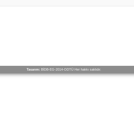
Tasarım:
BİDB-EG-2014-ODTÜ Her hakkı saklıdır.