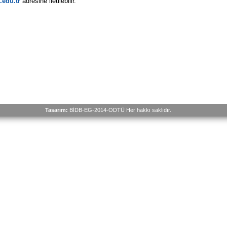
edu.tr
adresine iletilebilir.
Tasarım:
BİDB-EG-2014-ODTÜ Her hakkı saklıdır.