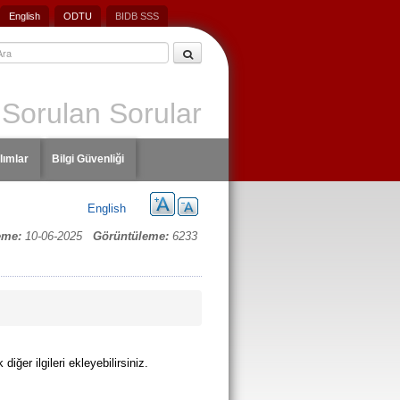
English
ODTU
BIDB SSS
 Sorulan Sorular
lımlar
Bilgi Güvenliği
English
eme:
10-06-2025
Görüntüleme:
6233
ğer ilgileri ekleyebilirsiniz.