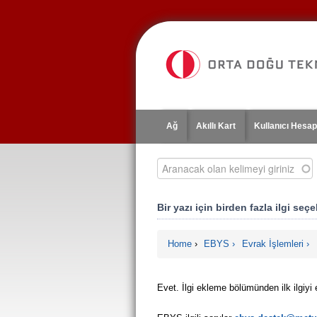
Jump
to
navigation
Ağ
Akıllı Kart
Kullanıcı Hesap
Aranacak olan kelimeyi giriniz
Bir yazı için birden fazla ilgi seç
Home
›
EBYS
Evrak İşlemleri
You are here
Evet. İlgi ekleme bölümünden ilk ilgiyi 