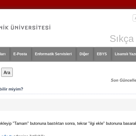
Sıkça
ları
E-Posta
Enformatik Servisleri
Diğer
EBYS
Lisanslı Yazı
Son Güncell
ebilir miyim?
ekleyip "Tamam" butonuna bastıktan sonra, tekrar "ilgi ekle" butonuna basarak di