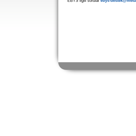
EBYS ilgili sorular
ebys-destek@metu.