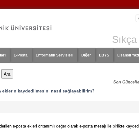
Sıkça
ları
E-Posta
Enformatik Servisleri
Diğer
EBYS
Lisanslı Yazı
Son Güncell
 eklerin kaydedilmesini nasıl sağlayabilirim?
ilen e-posta ekleri öntanımlı değer olarak e-posta mesajı ile birlikte kayded