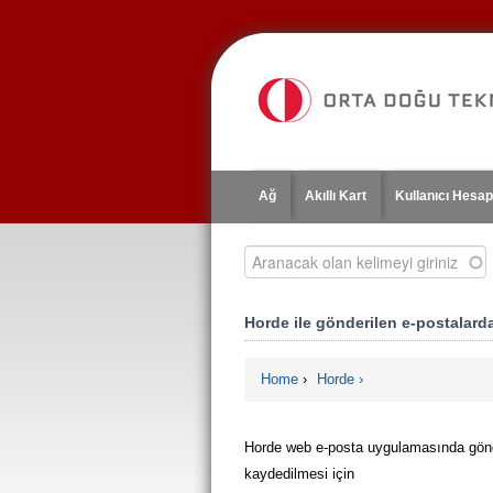
Jump
to
navigation
Ağ
Akıllı Kart
Kullanıcı Hesap
Aranacak olan kelimeyi giriniz
Horde ile gönderilen e-postalarda
Home
›
Horde
You are here
Horde web e-posta uygulamasında gönder
kaydedilmesi için