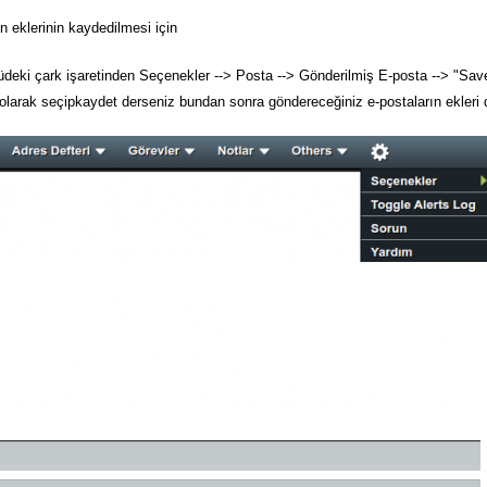
n eklerinin kaydedilmesi için
üdeki çark işaretinden Seçenekler --> Posta --> Gönderilmiş E-posta --> "Sav
arak seçipkaydet derseniz bundan sonra göndereceğiniz e-postaların ekleri d