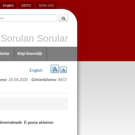
English
ODTU
BIDB SSS
 Sorulan Sorular
lımlar
Bilgi Güvenliği
English
eme:
15-04-2020
Görüntüleme:
8472
ilmemektedir. E-posta eklerinin