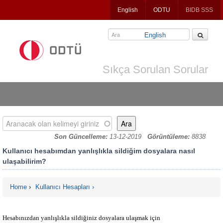
Jump
English
ODTU
BIDB SSS
to
navigation
English
Sıkça Sorulan Sorular
Aranacak olan kelimeyi giriniz
Son Güncelleme:
13-12-2019
Görüntüleme:
8838
Kullanıcı hesabımdan yanlışlıkla sildiğim dosyalara nasıl
ulaşabilirim?
Home
›
Kullanıcı Hesapları
You are here
Hesabınızdan yanlışlıkla sildiğiniz dosyalara ulaşmak için