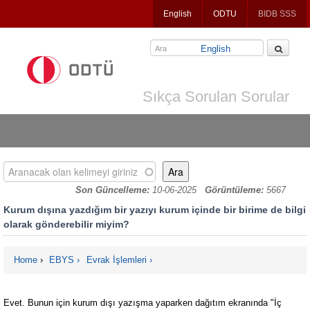
Jump
English
ODTU
BIDB SSS
to
navigation
English
Sıkça Sorulan Sorular
Aranacak olan kelimeyi giriniz
Son Güncelleme:
10-06-2025
Görüntüleme:
5667
Kurum dışına yazdığım bir yazıyı kurum içinde bir birime de bilgi
olarak gönderebilir miyim?
Home
›
EBYS
Evrak İşlemleri
You are here
Evet. Bunun için kurum dışı yazışma yaparken dağıtım ekranında "İç