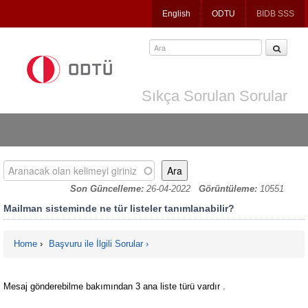
Jump
English
ODTU
BIDB SSS
to
navigation
Sıkça Sorulan Sorular
Aranacak olan kelimeyi giriniz
Son Güncelleme:
26-04-2022
Görüntüleme:
10551
Mailman sisteminde ne tür listeler tanımlanabilir?
Home
›
Başvuru ile İlgili Sorular
You are here
Mesaj gönderebilme bakımından 3 ana liste türü vardır .