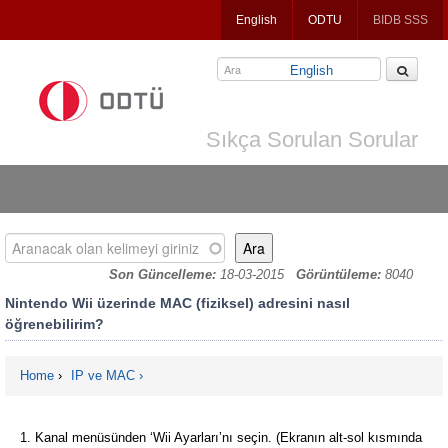
Jump
English
ODTU
BIDB SSS
to
navigation
English
Sıkça Sorulan Sorular
Aranacak olan kelimeyi giriniz
Son Güncelleme:
18-03-2015
Görüntüleme:
8040
Nintendo Wii üzerinde MAC (fiziksel) adresini nasıl
öğrenebilirim?
Home
›
IP ve MAC
You are here
Kanal menüsünden ‘Wii Ayarları’nı seçin. (Ekranın alt-sol kısmında