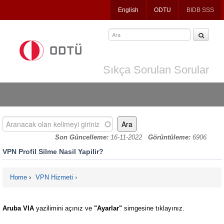
Jump
English
ODTU
BIDB SSS
to
navigation
Sıkça Sorulan Sorular
Aranacak olan kelimeyi giriniz
Son Güncelleme:
16-11-2022
Görüntüleme:
6906
VPN Profil Silme Nasil Yapilir?
Home
›
VPN Hizmeti
You are here
Aruba VIA
yazilimini açınız ve
"Ayarlar"
simgesine tıklayınız.