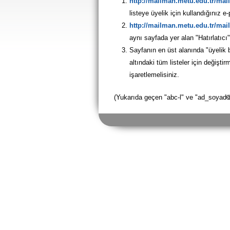
http://mailman.metu.edu.tr/mail
listeye üyelik için kullandığınız e-p
http://mailman.metu.edu.tr/mai
aynı sayfada yer alan "Hatırlatıcı"y
Sayfanın en üst alanında "üyelik bi
altındaki tüm listeler için değişt
işaretlemelisiniz.
(Yukarıda geçen "abc-l" ve "ad_soyad