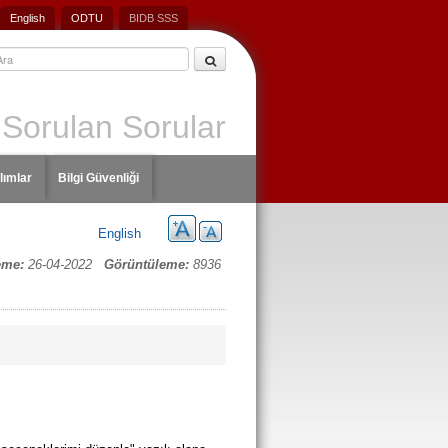
English
ODTU
BIDB SSS
 Sorulan Sorular
lımlar
Bilgi Güvenliği
English
eme:
26-04-2022
Görüntüleme:
8936