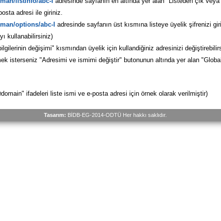
man/listinfo/abc-l
adresinde sayfanın en altında yer alan "Listeden çık veya
osta adresi ile giriniz.
lman/options/abc-l
adresinde sayfanın üst kısmına listeye üyelik şifrenizi giri
ı kullanabilirsiniz)
lgilerinin değişimi" kısmından üyelik için kullandiğiniz adresinizi değiştirebili
irmek isterseniz "Adresimi ve ismimi değiştir" butonunun altında yer alan "Globa
domain" ifadeleri liste ismi ve e-posta adresi için örnek olarak verilmiştir)
Tasarım:
BİDB-EG-2014-ODTÜ Her hakkı saklıdır.