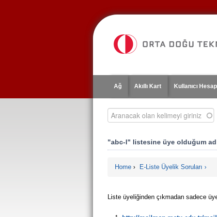
Jump
to
navigation
Ağ
Akıllı Kart
Kullanıcı Hesap
Aranacak olan kelimeyi giriniz
"abc-l" listesine üye olduğum ad
Home
›
E-Liste Üyelik Soruları
You are here
Liste üyeliğinden çıkmadan sadece üye