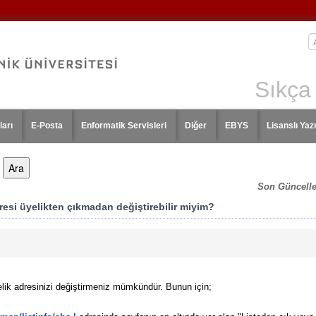
Sıkça
ları
E-Posta
Enformatik Servisleri
Diğer
EBYS
Lisanslı Yazı
Son Güncell
resi üyelikten çıkmadan değiştirebilir miyim?
lik adresinizi değiştirmeniz mümkündür. Bunun için;