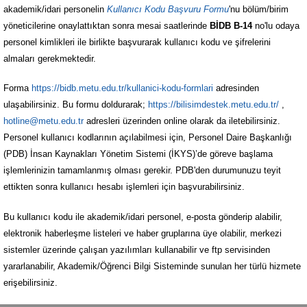
akademik/idari personelin
Kullanıcı Kodu Başvuru Formu
'nu bölüm/birim
yöneticilerine onaylattıktan sonra mesai saatlerinde
BİDB B-14
no'lu odaya
personel kimlikleri ile birlikte başvurarak kullanıcı kodu ve şifrelerini
almaları gerekmektedir.
Forma
https://bidb.metu.edu.tr/kullanici-kodu-formlari
adresinden
ulaşabilirsiniz. Bu formu doldurarak;
https://bilisimdestek.metu.edu.tr/
,
hotline@metu.edu.tr
adresleri üzerinden online olarak da iletebilirsiniz.
Personel kullanıcı kodlarının açılabilmesi için, Personel Daire Başkanlığı
(PDB) İnsan Kaynakları Yönetim Sistemi (İKYS)’de göreve başlama
işlemlerinizin tamamlanmış olması gerekir. PDB'den durumunuzu teyit
ettikten sonra kullanıcı hesabı işlemleri için başvurabilirsiniz.
Bu kullanıcı kodu ile akademik/idari personel, e-posta gönderip alabilir,
elektronik haberleşme listeleri ve haber gruplarına üye olabilir, merkezi
sistemler üzerinde çalışan yazılımları kullanabilir ve ftp servisinden
yararlanabilir, Akademik/Öğrenci Bilgi Sisteminde sunulan her türlü hizmete
erişebilirsiniz.