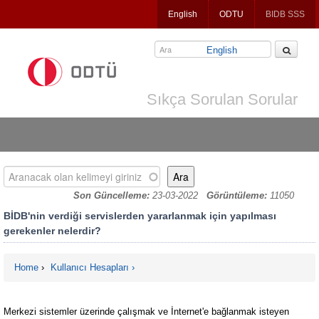
Jump
English
ODTU
BIDB SSS
to
navigation
English
Sıkça Sorulan Sorular
Aranacak olan kelimeyi giriniz
Son Güncelleme:
23-03-2022
Görüntüleme:
11050
BİDB'nin verdiği servislerden yararlanmak için yapılması
gerekenler nelerdir?
Home
›
Kullanıcı Hesapları
You are here
Merkezi sistemler üzerinde çalışmak ve İnternet'e bağlanmak isteyen