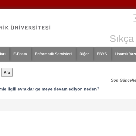
Sıkça
ları
E-Posta
Enformatik Servisleri
Diğer
EBYS
Lisanslı Yazı
Son Güncell
mle ilgili evraklar gelmeye devam ediyor, neden?