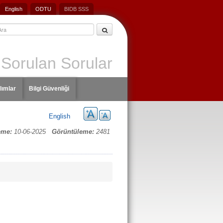
English
ODTU
BIDB SSS
 Sorulan Sorular
lımlar
Bilgi Güvenliği
English
eme:
10-06-2025
Görüntüleme:
2481