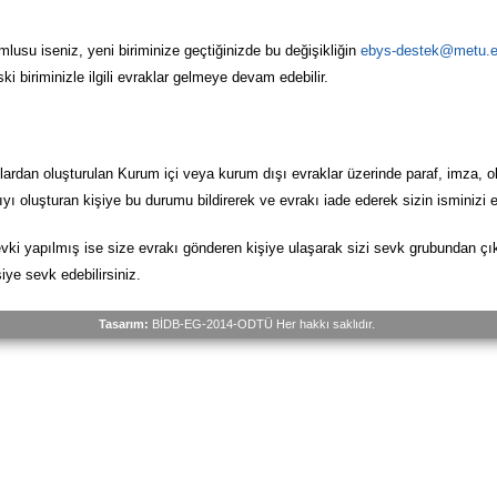
mlusu iseniz, yeni biriminize geçtiğinizde bu değişikliğin
ebys-destek@metu.e
ki biriminizle ilgili evraklar gelmeye devam edebilir.
rdan oluşturulan Kurum içi veya kurum dışı evraklar üzerinde paraf, imza, ol
zıyı oluşturan kişiye bu durumu bildirerek ve evrakı iade ederek sizin isminizi 
evki yapılmış ise size evrakı gönderen kişiye ulaşarak sizi sevk grubundan çı
iye sevk edebilirsiniz.
Tasarım:
BİDB-EG-2014-ODTÜ Her hakkı saklıdır.