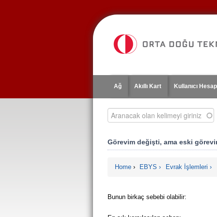
Jump
to
navigation
Ağ
Akıllı Kart
Kullanıcı Hesap
Aranacak olan kelimeyi giriniz
Görevim değişti, ama eski görevi
Home
›
EBYS
Evrak İşlemleri
You are here
Bunun birkaç sebebi olabilir: