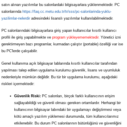
satın alınan yazılımlar bu salonlardaki bilgisayarlara yüklenmektedir. PC
salonlarında
https://faq.cc.metu.edu.tr/tr/sss/pc-salonlarinda-yuklu-
yazilimlar-nelerdir
adresindeki lisanslı yazılımlar kullanılabilmektedir.
PC salonlarındaki bilgisayarlara giriş yapan kullanıcılar kısıtlı kullanıcı
profili ile giriş yapabilmekte ve
program yükleyememektedir.
Yönetici izni
gerektirmeyen bazı programlar, kurmadan çalıştır (portable) özelliği var ise
bu PC'lerde çalışabilir.
Genel kullanıma açık bilgisayar lablarında kısıtlı kullanıcılar tarafından
yapılması talep edilen uygulama kurulumu güvenlik, lisans ve uyumluluk
nedenleriyle mümkün değildir. Bu tür bir uygulama kurulumu, aşağıdaki
riskleri içermektedir:
Güvenlik Riski:
PC salonları, birçok farklı kullanıcının erişim
sağlayabildiği ve güvenli olması gereken ortamlardır. Herhangi bir
kullanıcının bilgisayar labındaki bir uygulamayı değiştirmesi veya
kötü amaçlı yazılım yüklemesi durumunda, tüm kullanıcılarımız
etkilenebilir. Bu durum PC salonlarının bütünlüğünü ve güvenliğini