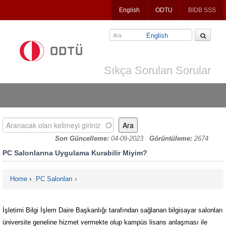
Jump
English
ODTU
BIDB SSS
to
navigation
English
Sıkça Sorulan Sorular
Aranacak olan kelimeyi giriniz
Son Güncelleme:
04-09-2023
Görüntüleme:
2674
PC Salonlarına Uygulama Kurabilir Miyim?
Home
›
PC Salonları
You are here
İşletimi Bilgi İşlem Daire Başkanlığı tarafından sağlanan bilgisayar salonları
üniversite geneline hizmet vermekte olup kampüs lisans anlaşması ile